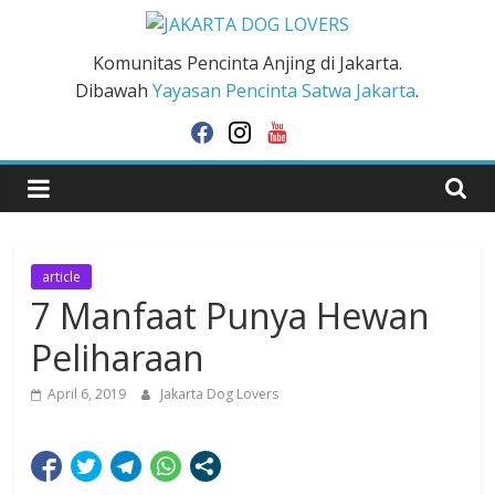
Skip
to
JAKARTA
Komunitas Pencinta Anjing di Jakarta.
content
Dibawah
Yayasan Pencinta Satwa Jakarta
.
DOG
facebook
instagram
youtube
LOVERS
article
7 Manfaat Punya Hewan
Peliharaan
April 6, 2019
Jakarta Dog Lovers