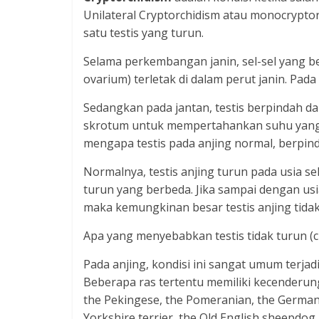
Unilateral Cryptorchidism atau monocryptor
satu testis yang turun.
Selama perkembangan janin, sel-sel yang be
ovarium) terletak di dalam perut janin. Pada
Sedangkan pada jantan, testis berpindah da
skrotum untuk mempertahankan suhu yang te
mengapa testis pada anjing normal, berpind
Normalnya, testis anjing turun pada usia se
turun yang berbeda. Jika sampai dengan usia
maka kemungkinan besar testis anjing tidak
Apa yang menyebabkan testis tidak turun (c
Pada anjing, kondisi ini sangat umum terjad
Beberapa ras tertentu memiliki kecenderung
the Pekingese, the Pomeranian, the German 
Yorkshire terrier, the Old English sheepdog