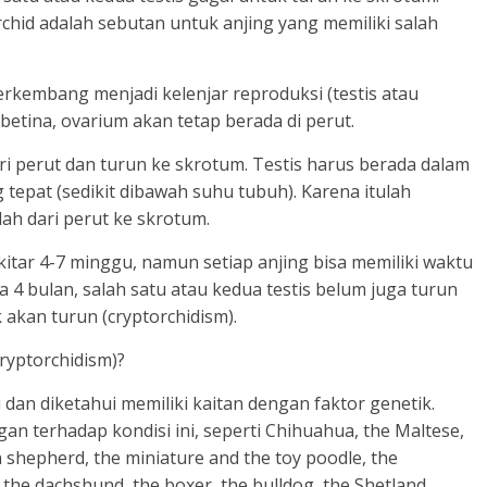
chid adalah sebutan untuk anjing yang memiliki salah
rkembang menjadi kelenjar reproduksi (testis atau
 betina, ovarium akan tetap berada di perut.
ri perut dan turun ke skrotum. Testis harus berada dalam
pat (sedikit dibawah suhu tubuh). Karena itulah
ah dari perut ke skrotum.
kitar 4-7 minggu, namun setiap anjing bisa memiliki waktu
 4 bulan, salah satu atau kedua testis belum juga turun
 akan turun (cryptorchidism).
ryptorchidism)?
i dan diketahui memiliki kaitan dengan faktor genetik.
an terhadap kondisi ini, seperti Chihuahua, the Maltese,
shepherd, the miniature and the toy poodle, the
, the dachshund, the boxer, the bulldog, the Shetland