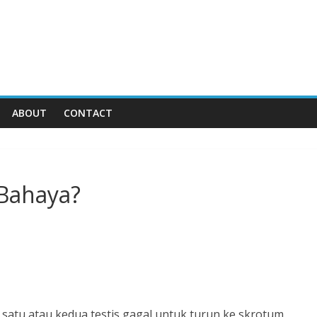
ABOUT
CONTACT
 Bahaya?
 satu atau kedua testis gagal untuk turun ke skrotum.