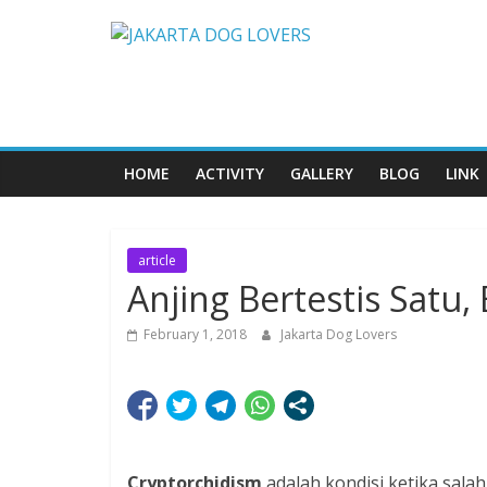
Skip
JAKARTA
to
content
DOG
LOVERS
HOME
ACTIVITY
GALLERY
BLOG
LINK
article
Anjing Bertestis Satu,
February 1, 2018
Jakarta Dog Lovers
Cryptorchidism
adalah kondisi ketika salah