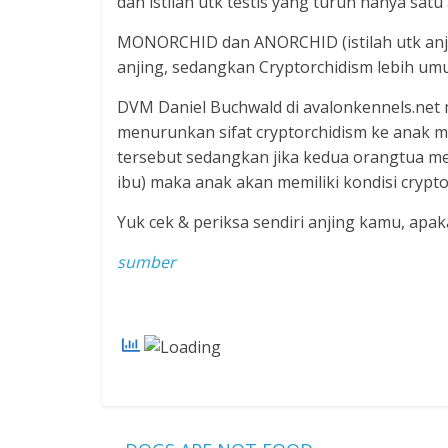
dan istilah utk testis yang turun hanya 
MONORCHID dan ANORCHID (istilah utk anjing
anjing, sedangkan Cryptorchidism lebih umu
DVM Daniel Buchwald di avalonkennels.net
menurunkan sifat cryptorchidism ke anak m
tersebut sedangkan jika kedua orangtua men
ibu) maka anak akan memiliki kondisi crypto
Yuk cek & periksa sendiri anjing kamu, apak
sumber