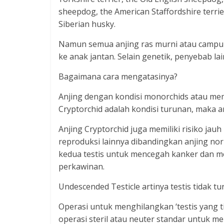
sheepdog, the American Staffordshire terrier
Siberian husky.
Namun semua anjing ras murni atau campura
ke anak jantan. Selain genetik, penyebab lai
Bagaimana cara mengatasinya?
Anjing dengan kondisi monorchids atau mem
Cryptorchid adalah kondisi turunan, maka an
Anjing Cryptorchid juga memiliki risiko jauh
reproduksi lainnya dibandingkan anjing n
kedua testis untuk mencegah kanker dan me
perkawinan.
Undescended Testicle artinya testis tidak tu
Operasi untuk menghilangkan ‘testis yang ti
operasi steril atau neuter standar untuk men