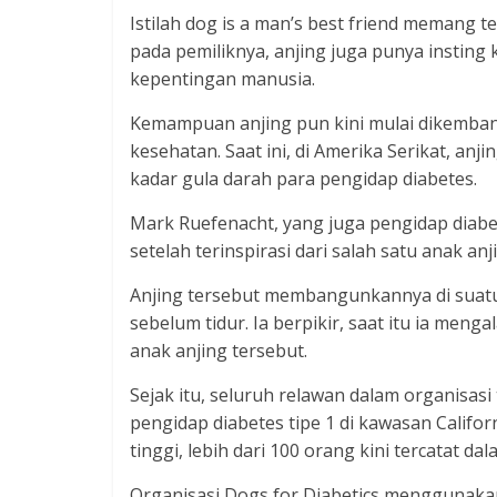
Istilah dog is a man’s best friend memang t
pada pemiliknya, anjing juga punya instin
kepentingan manusia.
Kemampuan anjing pun kini mulai dikemba
kesehatan. Saat ini, di Amerika Serikat, an
kadar gula darah para pengidap diabetes.
Mark Ruefenacht, yang juga pengidap diabete
setelah terinspirasi dari salah satu anak anj
Anjing tersebut membangunkannya di suatu
sebelum tidur. Ia berpikir, saat itu ia me
anak anjing tersebut.
Sejak itu, seluruh relawan dalam organisas
pengidap diabetes tipe 1 di kawasan Californ
tinggi, lebih dari 100 orang kini tercatat dal
Organisasi Dogs for Diabetics menggunakan