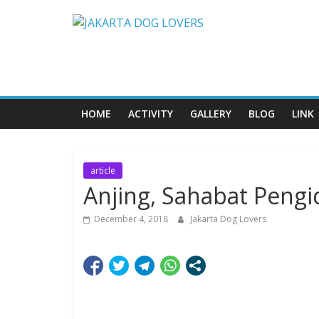
Skip
JAKARTA
to
content
DOG
LOVERS
HOME
ACTIVITY
GALLERY
BLOG
LINK
article
Anjing, Sahabat Pengi
December 4, 2018
Jakarta Dog Lovers