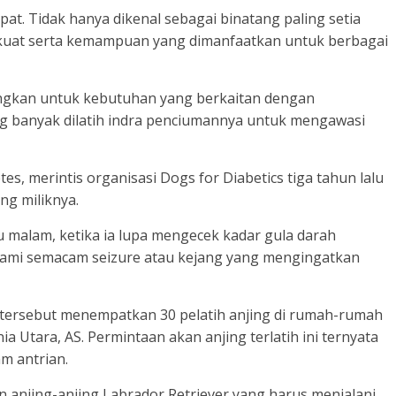
epat. Tidak hanya dikenal sebagai binatang paling setia
g kuat serta kemampuan yang dimanfaatkan untuk berbagai
ngkan untuk kebutuhan yang berkaitan dengan
jing banyak dilatih indra penciumannya untuk mengawasi
s, merintis organisasi Dogs for Diabetics tiga tahun lalu
ing miliknya.
 malam, ketika ia lupa mengecek kadar gula darah
ngalami semacam seizure atau kejang yang mengingatkan
i tersebut menempatkan 30 pelatih anjing di rumah-rumah
ia Utara, AS. Permintaan akan anjing terlatih ini ternyata
am antrian.
 anjing-anjing Labrador Retriever yang harus menjalani