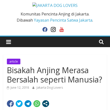
Skip
to
JAKARTA
Komunitas Pencinta Anjing di Jakarta.
content
Dibawah
Yayasan Pencinta Satwa Jakarta
.
DOG
facebook
instagram
youtube
LOVERS
article
Bisakah Anjing Merasa
Bersalah seperti Manusia?
June 12, 2018
Jakarta Dog Lovers