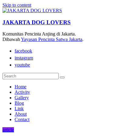
Skip to content
JAKARTA DOG LOVERS
Komunitas Pencinta Anjing di Jakarta.
Dibawah
Yayasan Pencinta Satwa Jakarta
.
facebook
instagram
youtube
Home
Activity
Gallery
Blog
Link
About
Contact
article