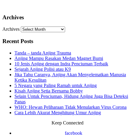
Archives
Archives
Recent Posts
Tanda – tanda Anjing Trauma
Anjing Mampu Rasakan Medan Magnet Bumi
10 Jenis Anjing dengan Indra Penciuman Terbaik
Sejarah Anjing Polisi atau K9
Jika Tahu Caranya, Anjing Akan Menyelematkan Manusia
Ketika Kesulitan
5 Negara yang Paling Ramah untuk Anjing
Kisah Anjing Setia Bernama Bobby
Selain Untuk Penciuman, Hidung Anjing Juga Bisa Deteksi
Panas
WHO: Hewan Peliharaan Tidak Menularkan Virus Corona
Cara Lebih Akurat Menghitung Umur Anjing
Keep Connected
facebook