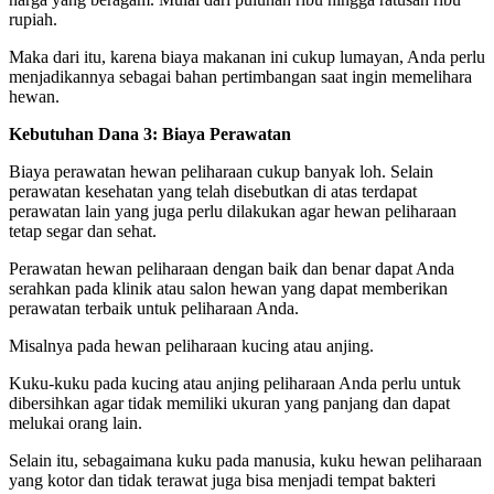
rupiah.
Maka dari itu, karena biaya makanan ini cukup lumayan, Anda perlu
menjadikannya sebagai bahan pertimbangan saat ingin memelihara
hewan.
Kebutuhan Dana 3: Biaya Perawatan
Biaya perawatan hewan peliharaan cukup banyak loh. Selain
perawatan kesehatan yang telah disebutkan di atas terdapat
perawatan lain yang juga perlu dilakukan agar hewan peliharaan
tetap segar dan sehat.
Perawatan hewan peliharaan dengan baik dan benar dapat Anda
serahkan pada klinik atau salon hewan yang dapat memberikan
perawatan terbaik untuk peliharaan Anda.
Misalnya pada hewan peliharaan kucing atau anjing.
Kuku-kuku pada kucing atau anjing peliharaan Anda perlu untuk
dibersihkan agar tidak memiliki ukuran yang panjang dan dapat
melukai orang lain.
Selain itu, sebagaimana kuku pada manusia, kuku hewan peliharaan
yang kotor dan tidak terawat juga bisa menjadi tempat bakteri