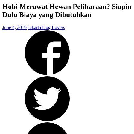
Hobi Merawat Hewan Peliharaan? Siapin
Dulu Biaya yang Dibutuhkan
June 4, 2019
Jakarta Dog Lovers