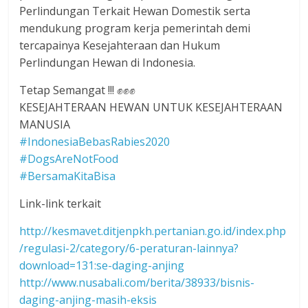
Perlindungan Terkait Hewan Domestik serta
mendukung program kerja pemerintah demi
tercapainya Kesejahteraan dan Hukum
Perlindungan Hewan di Indonesia.
Tetap Semangat !!!
✊
✊
✊
KESEJAHTERAAN HEWAN UNTUK KESEJAHTERAAN
MANUSIA
#
IndonesiaBebasRabies2020
#
DogsAreNotFood
#
BersamaKitaBisa
Link-link terkait
http://kesmavet.ditjenpkh.pertanian.go.id/index.php
/regulasi-2/category/6-peraturan-lainnya?
download=131:se-daging-anjing
http://www.nusabali.com/berita/38933/bisnis-
daging-anjing-masih-eksis