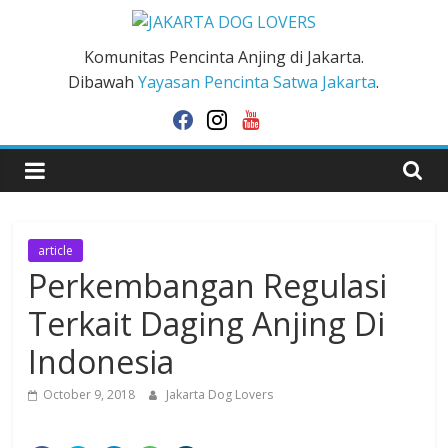
Skip
to
JAKARTA
Komunitas Pencinta Anjing di Jakarta.
content
Dibawah
Yayasan Pencinta Satwa Jakarta
.
DOG
facebook
instagram
youtube
LOVERS
article
Perkembangan Regulasi
Terkait Daging Anjing Di
Indonesia
October 9, 2018
Jakarta Dog Lovers