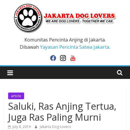
Skip
to
content
JAKARTA
Komunitas Pencinta Anjing di Jakarta.
Dibawah
Yayasan Pencinta Satwa Jakarta
.
DOG
facebook
instagram
youtube
LOVERS
article
Saluki, Ras Anjing Tertua,
Juga Ras Paling Murni
July 8, 2019
Jakarta Dog Lovers