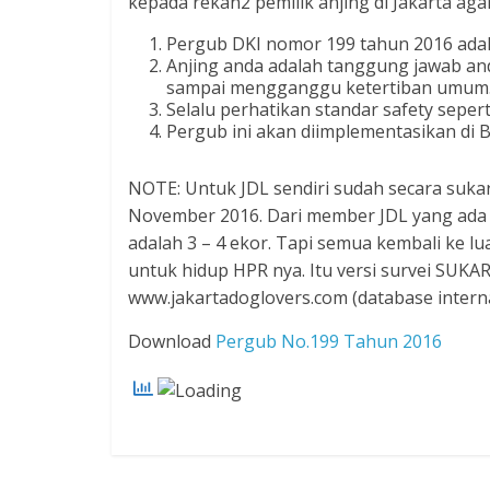
kepada rekan2 pemilik anjing di Jakarta ag
Pergub DKI nomor 199 tahun 2016 adala
Anjing anda adalah tanggung jawab an
sampai mengganggu ketertiban umum
Selalu perhatikan standar safety sepert
Pergub ini akan diimplementasikan di B
NOTE: Untuk JDL sendiri sudah secara suka
November 2016. Dari member JDL yang ada 
adalah 3 – 4 ekor. Tapi semua kembali ke 
untuk hidup HPR nya. Itu versi survei SUKA
www.jakartadoglovers.com (database interna
Download
Pergub No.199 Tahun 2016