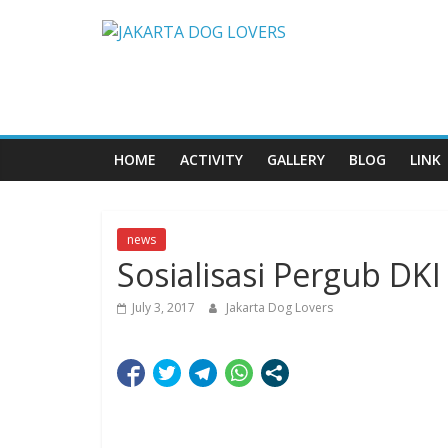
Skip
JAKARTA
to
content
DOG
LOVERS
HOME
ACTIVITY
GALLERY
BLOG
LINK
news
Sosialisasi Pergub D
July 3, 2017
Jakarta Dog Lovers