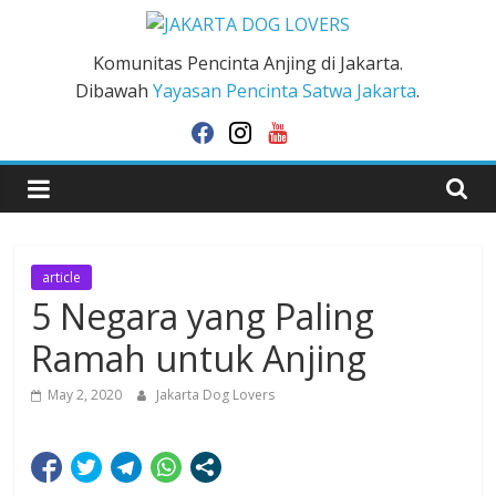
Skip
to
JAKARTA
Komunitas Pencinta Anjing di Jakarta.
content
Dibawah
Yayasan Pencinta Satwa Jakarta
.
DOG
facebook
instagram
youtube
LOVERS
article
5 Negara yang Paling
Ramah untuk Anjing
May 2, 2020
Jakarta Dog Lovers