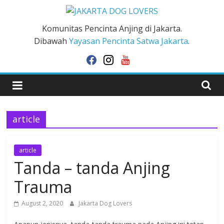
Skip
to
JAKARTA
Komunitas Pencinta Anjing di Jakarta.
content
Dibawah
Yayasan Pencinta Satwa Jakarta
.
DOG
facebook
instagram
youtube
LOVERS
article
article
Tanda – tanda Anjing
Trauma
August 2, 2020
Jakarta Dog Lovers