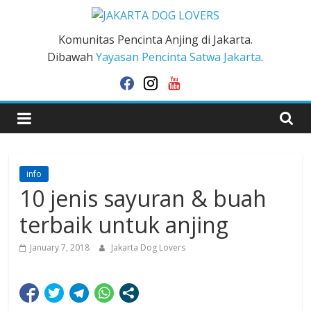
Skip
to
JAKARTA
Komunitas Pencinta Anjing di Jakarta.
content
Dibawah
Yayasan Pencinta Satwa Jakarta
.
DOG
facebook
instagram
youtube
LOVERS
info
10 jenis sayuran & buah
terbaik untuk anjing
January 7, 2018
Jakarta Dog Lovers