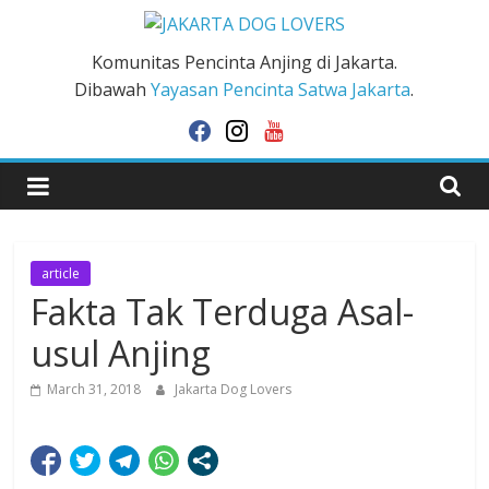
Skip
to
JAKARTA
Komunitas Pencinta Anjing di Jakarta.
content
Dibawah
Yayasan Pencinta Satwa Jakarta
.
DOG
facebook
instagram
youtube
LOVERS
article
Fakta Tak Terduga Asal-
usul Anjing
March 31, 2018
Jakarta Dog Lovers