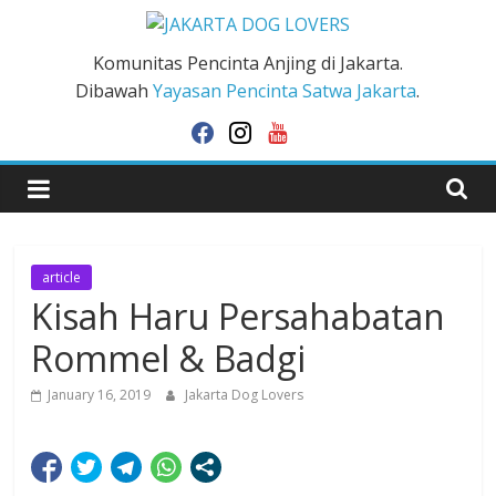
Skip
to
JAKARTA
Komunitas Pencinta Anjing di Jakarta.
content
Dibawah
Yayasan Pencinta Satwa Jakarta
.
DOG
facebook
instagram
youtube
LOVERS
article
Kisah Haru Persahabatan
Rommel & Badgi
January 16, 2019
Jakarta Dog Lovers