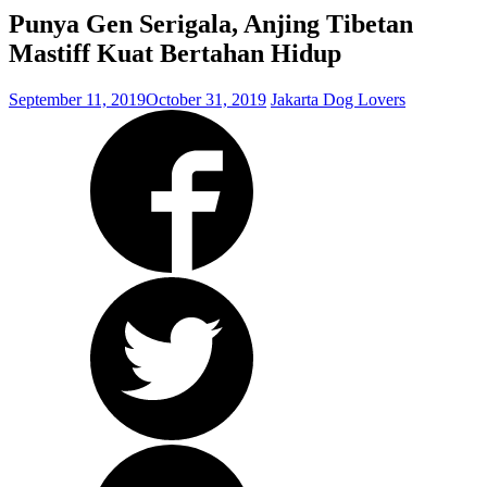
Punya Gen Serigala, Anjing Tibetan
Mastiff Kuat Bertahan Hidup
September 11, 2019
October 31, 2019
Jakarta Dog Lovers