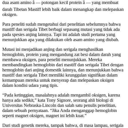
dua asam amino â — potongan kecil protein â — yang membuat
darah Tibetan Mastiff lebih baik dalam menangkap dan melepaskan
oksigen.
Para peneliti sudah mengetahui dari penelitian sebelumnya bahwa
mastiff dan serigala Tibet berbagi sepasang mutasi yang tidak ada
pada spesies anjing lainnya. Tapi ini adalah studi pertama yang
menunjukkan apa yang dilakukan oleh asam amino yang diubah.
Mutasi ini menjadikan anjing dan serigala menghasilkan
hemoglobin, protein yang mengandung zat besi dalam darah yang
membawa oksigen, para peneliti menunjukkan. Mereka
membandingkan hemoglobin dari mastiff dan serigala Tibet dengan
hemoglobin dari anjing domestik lainnya, dan menunjukkan bahwa
mastiff dan serigala Tibet memiliki keunggulan signifikan dalam
kemampuan mereka untuk menyerap dan melepaskan oksigen
dalam kondisi udara yang tipis.
“Pada ketinggian, masalahnya adalah mengambil oksigen, karena
hanya ada sedikit,” kata Tony Signore, seorang ahli biologi di
Universitas Nebraska-Lincoln dan salah satu penulis penelitian,
dalam sebuah pernyataan. “Jika Anda menganggap hemoglobin
seperti magnet oksigen, magnet ini lebih kuat.”
Dari studi genetik mereka, tampak bahwa, di masa lampau, serigala