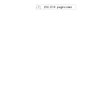
©2017 JAKARTA DOG LOVERS