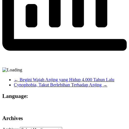
←
Begini Wajah Anjing yang Hidup 4.000 Tahun Lalu
Cynophobia, Takut Berlebihan Terhadap Anjing
→
Language:
Archives