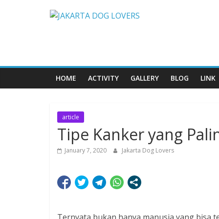
Skip
JAKARTA
to
content
DOG
LOVERS
HOME
ACTIVITY
GALLERY
BLOG
LINK
article
Tipe Kanker yang Pal
January 7, 2020
Jakarta Dog Lovers
Ternyata bukan hanya manusia yang bisa te