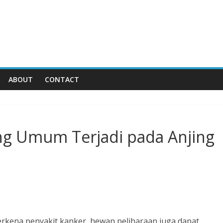
ABOUT
CONTACT
ing Umum Terjadi pada Anjing
rkena penyakit kanker, hewan peliharaan juga dapat