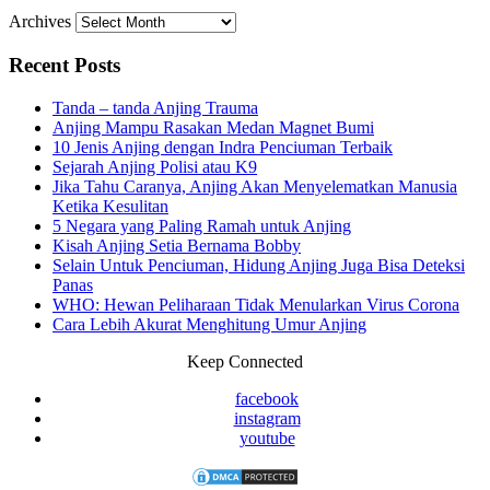
Archives
Recent Posts
Tanda – tanda Anjing Trauma
Anjing Mampu Rasakan Medan Magnet Bumi
10 Jenis Anjing dengan Indra Penciuman Terbaik
Sejarah Anjing Polisi atau K9
Jika Tahu Caranya, Anjing Akan Menyelematkan Manusia
Ketika Kesulitan
5 Negara yang Paling Ramah untuk Anjing
Kisah Anjing Setia Bernama Bobby
Selain Untuk Penciuman, Hidung Anjing Juga Bisa Deteksi
Panas
WHO: Hewan Peliharaan Tidak Menularkan Virus Corona
Cara Lebih Akurat Menghitung Umur Anjing
Keep Connected
facebook
instagram
youtube