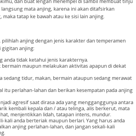
akimu, dan buat lengan menempel di sambil membuat tinju
langsung mata anjing, karena ini akan ditafsirkan
aka tatap ke bawah atau ke sisi lain anjing.
pilihlah anjing dengan jenis karakter dan temperamen
 gigitan anjing:
g anda tidak ketahui jenis karakternya.
 bermain maupun melakukan aktivitas apapun di dekat
a sedang tidur, makan, bermain ataupun sedang merawat
hal itu perlahan-lahan dan berikan kesempatan pada anjing
njadi agresif saat dirasa ada yang mengganggunya antara
ik kembali kepala dan / atau telinga, alis berkerut, mata
ihat, menjentikkan lidah, tatapan intens, mundur.
ali-kali anda berteriak maupun berlari. Yang harus anda
kan anjing perlahan-lahan, dan jangan sekali-kali
ng.