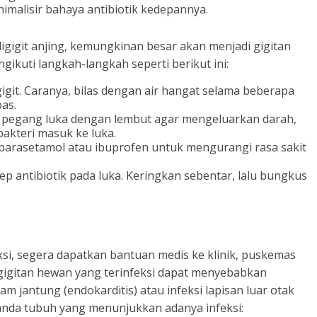
malisir bahaya antibiotik kedepannya.
digigit anjing, kemungkinan besar akan menjadi gigitan
gikuti langkah-langkah seperti berikut ini:
igit. Caranya, bilas dengan air hangat selama beberapa
as.
ah, pegang luka dengan lembut agar mengeluarkan darah,
akteri masuk ke luka.
i parasetamol atau ibuprofen untuk mengurangi rasa sakit
p antibiotik pada luka. Keringkan sebentar, lalu bungkus
eksi, segera dapatkan bantuan medis ke klinik, puskemas
gigitan hewan yang terinfeksi dapat menyebabkan
lam jantung (endokarditis) atau infeksi lapisan luar otak
tanda tubuh yang menunjukkan adanya infeksi: