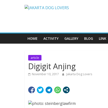
Skip
JAKARTA
to
content
DOG
LOVERS
HOME
ACTIVITY
GALLERY
BLOG
LINK
article
Digigit Anjing
November 10, 2017
Jakarta Dog Lovers