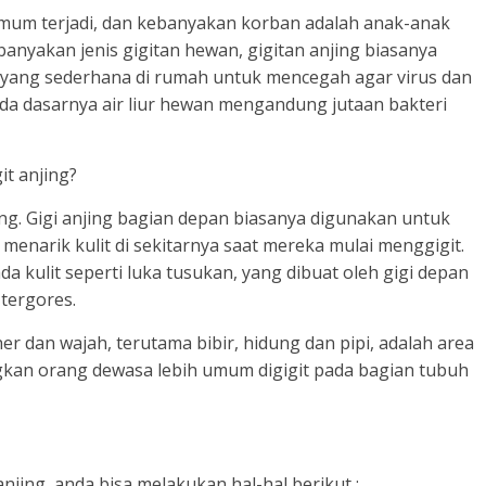
 umum terjadi, dan kebanyakan korban adalah anak-anak
banyakan jenis gigitan hewan, gigitan anjing biasanya
 yang sederhana di rumah untuk mencegah agar virus dan
pada dasarnya air liur hewan mengandung jutaan bakteri
t anjing?
ng. Gigi anjing bagian depan biasanya digunakan untuk
enarik kulit di sekitarnya saat mereka mulai menggigit.
da kulit seperti luka tusukan, yang dibuat oleh gigi depan
 tergores.
her dan wajah, terutama bibir, hidung dan pipi, adalah area
ngkan orang dewasa lebih umum digigit pada bagian tubuh
jing, anda bisa melakukan hal-hal berikut :