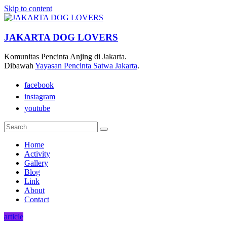
Skip to content
JAKARTA DOG LOVERS
Komunitas Pencinta Anjing di Jakarta.
Dibawah
Yayasan Pencinta Satwa Jakarta
.
facebook
instagram
youtube
Home
Activity
Gallery
Blog
Link
About
Contact
article