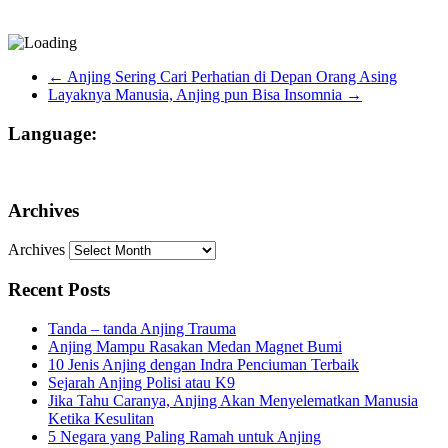
←
Anjing Sering Cari Perhatian di Depan Orang Asing
Layaknya Manusia, Anjing pun Bisa Insomnia
→
Language:
Archives
Archives
Recent Posts
Tanda – tanda Anjing Trauma
Anjing Mampu Rasakan Medan Magnet Bumi
10 Jenis Anjing dengan Indra Penciuman Terbaik
Sejarah Anjing Polisi atau K9
Jika Tahu Caranya, Anjing Akan Menyelematkan Manusia
Ketika Kesulitan
5 Negara yang Paling Ramah untuk Anjing