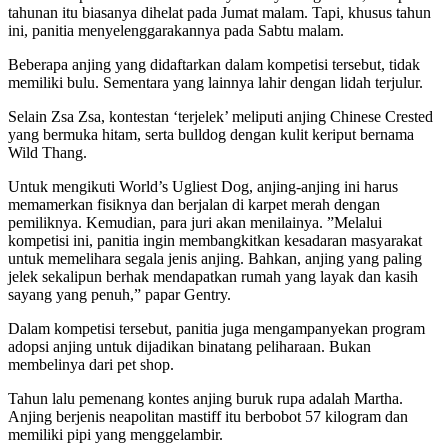
tahunan itu biasanya dihelat pada Jumat malam. Tapi, khusus tahun
ini, panitia menyelenggarakannya pada Sabtu malam.
Beberapa anjing yang didaftarkan dalam kompetisi tersebut, tidak
memiliki bulu. Sementara yang lainnya lahir dengan lidah terjulur.
Selain Zsa Zsa, kontestan ‘terjelek’ meliputi anjing Chinese Crested
yang bermuka hitam, serta bulldog dengan kulit keriput bernama
Wild Thang.
Untuk mengikuti World’s Ugliest Dog, anjing-anjing ini harus
memamerkan fisiknya dan berjalan di karpet merah dengan
pemiliknya. Kemudian, para juri akan menilainya. ”Melalui
kompetisi ini, panitia ingin membangkitkan kesadaran masyarakat
untuk memelihara segala jenis anjing. Bahkan, anjing yang paling
jelek sekalipun berhak mendapatkan rumah yang layak dan kasih
sayang yang penuh,” papar Gentry.
Dalam kompetisi tersebut, panitia juga mengampanyekan program
adopsi anjing untuk dijadikan binatang peliharaan. Bukan
membelinya dari pet shop.
Tahun lalu pemenang kontes anjing buruk rupa adalah Martha.
Anjing berjenis neapolitan mastiff itu berbobot 57 kilogram dan
memiliki pipi yang menggelambir.