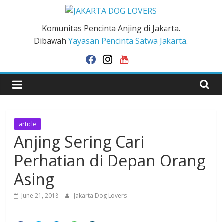
Skip
to
JAKARTA
Komunitas Pencinta Anjing di Jakarta.
content
Dibawah
Yayasan Pencinta Satwa Jakarta
.
DOG
facebook
instagram
youtube
LOVERS
article
Anjing Sering Cari
Perhatian di Depan Orang
Asing
June 21, 2018
Jakarta Dog Lovers